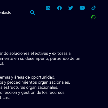
L
F
T
Y
W
i
a
w
o
h
ntacto
n
c
i
u
a
k
e
t
t
t
e
b
t
u
s
d
o
e
b
a
i
o
r
e
p
n
k
p
ndo soluciones efectivas y exitosas a
amente en su desempeño, partiendo de un
al.
ternas y áreas de oportunidad.
os y procedimientos organizacionales.
s estructuras organizacionales.
irección y gestión de los recursos.
ticas.