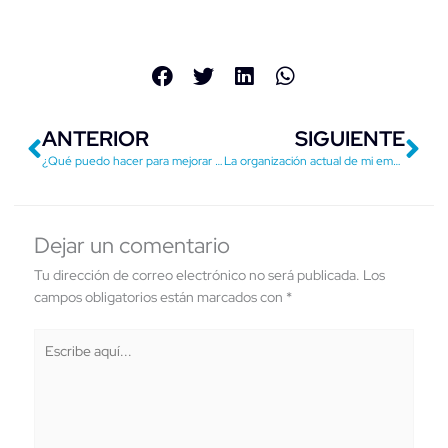
Previo
Ne
ANTERIOR
SIGUIENTE
¿Qué puedo hacer para mejorar el desempeño de mi empresa?
La organización actual de mi empresa ya no es funcional, ¿cómo puedo reestructurarme?
Dejar un comentario
Tu dirección de correo electrónico no será publicada.
Los
campos obligatorios están marcados con
*
Escribe
aquí...