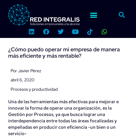
Ir
al
contenido
L
F
T
Y
W
i
a
w
o
h
n
c
i
u
a
k
e
t
t
t
¿Cómo puedo operar mi empresa de manera
e
b
t
u
s
más eficiente y más rentable?
d
o
e
b
a
i
o
r
e
p
n
k
p
Por
Javier Pérez
abril 6, 2020
Procesos y productividad
Una de las herramientas más efectivas para mejorar e
innovar la forma de operar una organización, es la
Gestión por Procesos, ya que busca lograr una
interdependencia entre todas las áreas focalizadas y
empeñadas en producir con eficiencia -un bien o un
servicio-