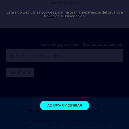
cambio positivo.
Este sitio web utiliza cookies para mejorar la experiencia del usuario a
través de su navegación.
Suscríbete para tener información actualizada
Registrarme
ACEPTAR Y CERRAR
Aviso de Privacidad
Aviso de Privacidad
Términos y condiciones
Términos y condiciones