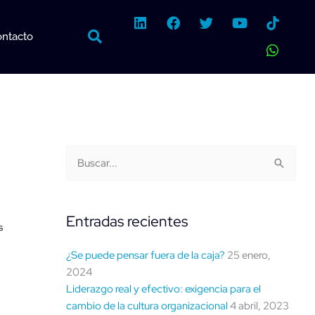
L
F
T
Y
W
i
a
w
o
h
ntacto
n
c
i
u
a
k
e
t
t
t
e
b
t
u
s
d
o
e
b
a
i
o
r
e
p
n
k
p
Buscar
Categorías
Buscar:
por
fecha
Entradas recientes
s
¿Se puede pensar fuera de la caja?
25 enero,
2024
Liderazgo real y efectivo: exigencia para el
cambio de la cultura organizacional
4 abril, 2023