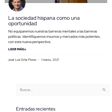
La sociedad hispana como una
oportunidad
No equiparemos nuestras barreras mentales a las barreras
políticas. Identifiquemos insumos y mercados más potentes,
con esta nueva perspectiva.
LEER MÁS»
José Luis Ortiz Flores
1 marzo, 2021
Buscar
Categorías
Buscar:
por
fecha
Entradas recientes