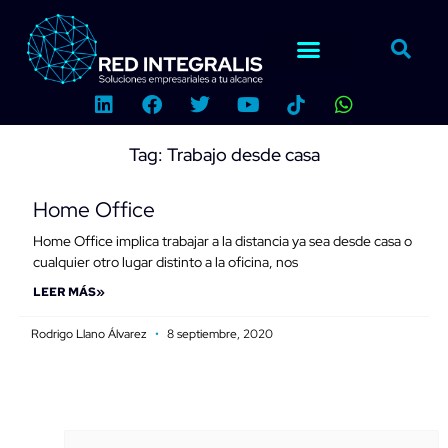
Ir
al
contenido
L
F
T
Y
W
i
a
w
o
h
n
c
i
u
a
k
e
t
t
t
Tag: Trabajo desde casa
e
b
t
u
s
d
o
e
b
a
Home Office
i
o
r
e
p
n
k
p
Home Office implica trabajar a la distancia ya sea desde casa o
cualquier otro lugar distinto a la oficina, nos
LEER MÁS»
Rodrigo Llano Álvarez
8 septiembre, 2020
Buscar
Categorías