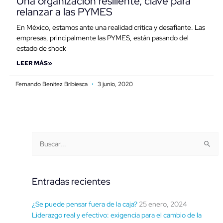
Una organización resiliente, clave para
relanzar a las PYMES
En México, estamos ante una realidad crítica y desafiante. Las
empresas, principalmente las PYMES, están pasando del
estado de shock
LEER MÁS»
Fernando Benitez Bribiesca
3 junio, 2020
Buscar
Categorías
Buscar:
por
fecha
Entradas recientes
¿Se puede pensar fuera de la caja?
25 enero, 2024
Liderazgo real y efectivo: exigencia para el cambio de la