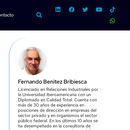
L
F
T
Y
W
i
a
w
o
h
ntacto
n
c
i
u
a
k
e
t
t
t
e
b
t
u
s
d
o
e
b
a
i
o
r
e
p
n
k
p
Fernando Benitez Bribiesca
Licenciado en Relaciones Industriales por
la Universidad Iberoamericana con un
Diplomado en Calidad Total. Cuenta con
más de 30 años de experiencia en
posiciones de dirección en empresas del
sector privado y en organismos el sector
público federal. En los últimos 10 años se
ha desempeñado en la consultoría de