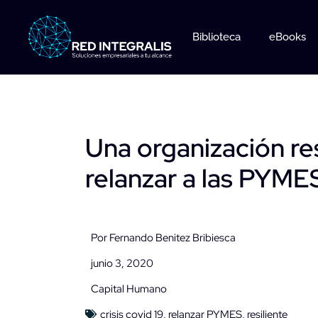
Ir
al
Biblioteca
eBooks
contenido
Una organización res
relanzar a las PYME
Por
Fernando Benitez Bribiesca
junio 3, 2020
Capital Humano
crisis covid 19
,
relanzar PYMES
,
resiliente