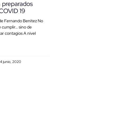
n preparados
 COVID 19
de Fernando Benítez No
e cumplir… sino de
tar contagios A nivel
4 junio, 2020