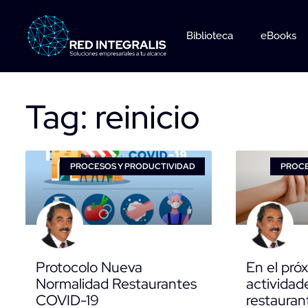
Ir
al
Biblioteca
eBooks
contenido
Tag: reinicio
PROCESOS Y PRODUCTIVIDAD
PROCE
Protocolo Nueva
En el próx
Normalidad Restaurantes
actividade
COVID-19
restauran