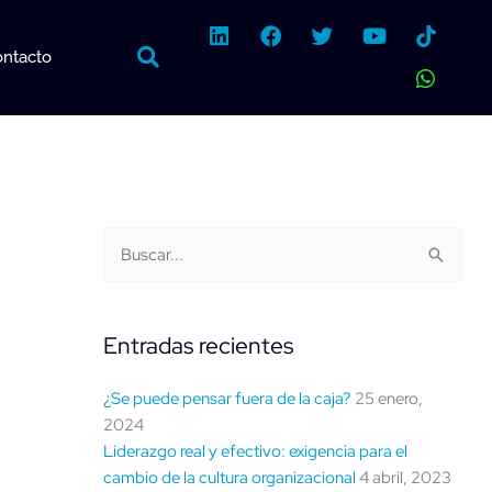
L
F
T
Y
W
i
a
w
o
h
ntacto
n
c
i
u
a
k
e
t
t
t
e
b
t
u
s
d
o
e
b
a
i
o
r
e
p
n
k
p
Buscar
Categorías
Buscar:
por
fecha
Entradas recientes
¿Se puede pensar fuera de la caja?
25 enero,
2024
Liderazgo real y efectivo: exigencia para el
cambio de la cultura organizacional
4 abril, 2023