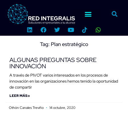
Ir
al
contenido
L
F
T
Y
W
i
a
w
o
h
n
c
i
u
a
k
e
t
t
t
Tag: Plan estratégico
e
b
t
u
s
d
o
e
b
a
ALGUNAS PREGUNTAS SOBRE
i
o
r
e
p
INNOVACIÓN
n
k
p
A través de PIVOT varios interesados en los procesos de
innovación en las organizaciones hemos tenido la oportunidad
de compartir
LEER MÁS»
Othón Canales Treviño
14 octubre, 2020