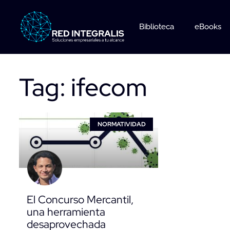
Ir
al
Biblioteca
eBooks
contenido
Tag: ifecom
NORMATIVIDAD
El Concurso Mercantil,
una herramienta
desaprovechada