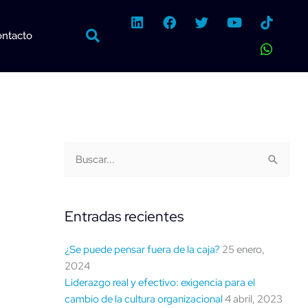
L
F
T
Y
W
i
a
w
o
h
ntacto
n
c
i
u
a
k
e
t
t
t
e
b
t
u
s
d
o
e
b
a
i
o
r
e
p
n
k
p
Buscar
Categorías
Buscar:
por
fecha
Entradas recientes
¿Se puede pensar fuera de la caja?
25 enero,
2024
Liderazgo real y efectivo: exigencia para el
cambio de la cultura organizacional
4 abril, 2023