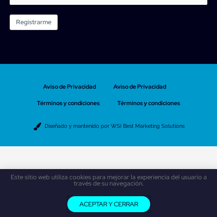
Registrarme
Aviso de Privacidad
Aviso de Privacidad
Términos y condiciones
Términos y condiciones
Diseñado y mantenido por WSI Best Marketing Solutions
Este sitio web utiliza cookies para mejorar la experiencia del usuario a
través de su navegación.
ACEPTAR Y CERRAR