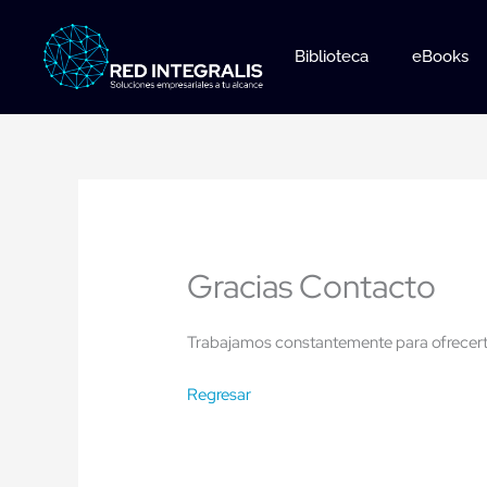
Ir
al
Biblioteca
eBooks
contenido
Gracias Contacto
Trabajamos constantemente para ofrecert
Regresar