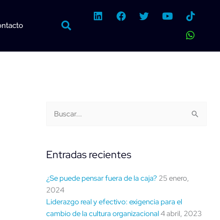
L
F
T
Y
W
i
a
w
o
h
ntacto
n
c
i
u
a
k
e
t
t
t
e
b
t
u
s
d
o
e
b
a
i
o
r
e
p
n
k
p
Buscar
Categorías
Buscar:
por
fecha
Entradas recientes
¿Se puede pensar fuera de la caja?
25 enero,
2024
Liderazgo real y efectivo: exigencia para el
cambio de la cultura organizacional
4 abril, 2023