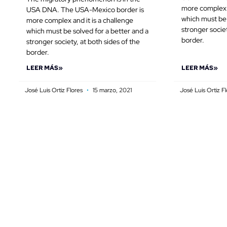
more complex a
USA DNA. The USA-Mexico border is
which must be 
more complex and it is a challenge
stronger societ
which must be solved for a better and a
border.
stronger society, at both sides of the
border.
LEER MÁS»
LEER MÁS»
José Luis Ortiz Flores
15 marzo, 2021
José Luis Ortiz F