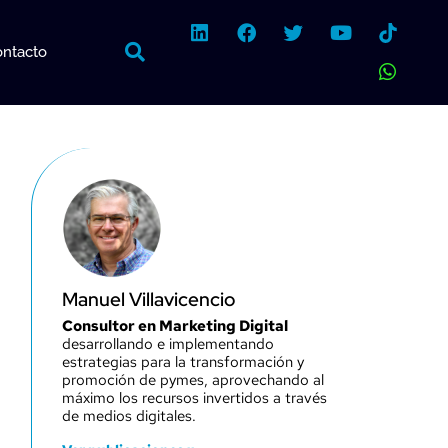
L
F
T
Y
W
i
a
w
o
h
ntacto
n
c
i
u
a
k
e
t
t
t
e
b
t
u
s
d
o
e
b
a
i
o
r
e
p
n
k
p
Manuel Villavicencio
Consultor en Marketing Digital
desarrollando e implementando
estrategias para la transformación y
promoción de pymes, aprovechando al
máximo los recursos invertidos a través
de medios digitales.