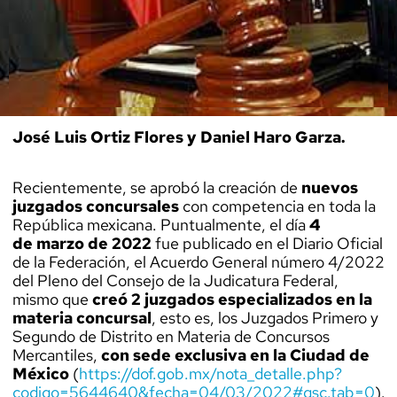
José Luis Ortiz Flores y Daniel Haro Garza.
Recientemente, se aprobó la creación de
nuevos
juzgados concursales
con competencia en toda la
República mexicana. Puntualmente, el día
4
de
marzo de 2022
fue publicado en el Diario Oficial
de la Federación, el Acuerdo General número 4/2022
del Pleno del Consejo de la Judicatura Federal,
mismo que
creó 2 juzgados especializados en la
materia concursal
, esto es, los Juzgados Primero y
Segundo de Distrito en Materia de Concursos
Mercantiles,
con sede exclusiva en la Ciudad de
México
(
https://
dof.gob.mx
/nota_detalle.php?
codigo=5644640&fecha=04/03/2022#gsc.tab=0
).