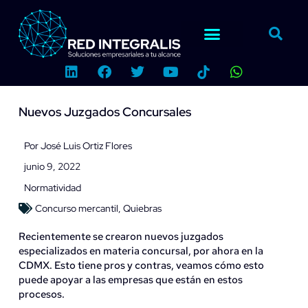
Ir
al
contenido
L
F
T
Y
W
i
a
w
o
h
n
c
i
u
a
k
e
t
t
t
Nuevos Juzgados Concursales
e
b
t
u
s
d
o
e
b
a
i
o
r
e
p
Por
José Luis Ortiz Flores
n
k
p
junio 9, 2022
Normatividad
Concurso mercantil
,
Quiebras
Recientemente se crearon nuevos juzgados
especializados en materia concursal, por ahora en la
CDMX. Esto tiene pros y contras, veamos cómo esto
puede apoyar a las empresas que están en estos
procesos.