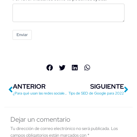
Enviar
Previo
Ne
ANTERIOR
SIGUIENTE
¿Para qué usan las redes sociales las diferentes generaciones?
Tips de SEO de Google para 2022
Dejar un comentario
Tu dirección de correo electrónico no será publicada.
Los
campos obligatorios están marcados con
*