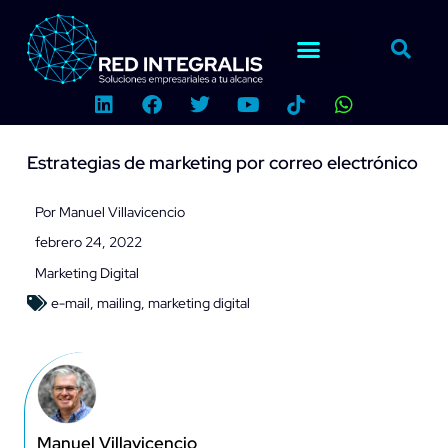
Ir
al
contenido
L
F
T
Y
W
i
a
w
o
h
n
c
i
u
a
k
e
t
t
t
Estrategias de marketing por correo electrónico
e
b
t
u
s
d
o
e
b
a
i
o
r
e
p
Por
Manuel Villavicencio
n
k
p
febrero 24, 2022
Marketing Digital
e-mail
,
mailing
,
marketing digital
Manuel Villavicencio