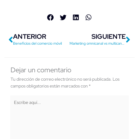
Previo
Ne
ANTERIOR
SIGUIENTE
Beneficios del comercio móvil
Marketing omnicanal vs multicanal, ¿cuál es la diferencia?
Dejar un comentario
Tu dirección de correo electrónico no será publicada.
Los
campos obligatorios están marcados con
*
Escribe
aquí...